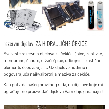
rezervni dijelovi ZA HIDRAULIČNE ČEKIĆE
Sve vrste rezervnih dijelova za čekiće: špice, zaptivke,
membrane, čahure, držači špice, odbojnici, elastični
elementi, čepovi, vijci, … Uz dijelove nudimo i
odgovarajuća najkvalitetnija maziva za čekiće.
Kao potvrda našeg pravilnog rada, na dijelove koje mi
ugrađujemo proizvođač dijelova Vam daje garanciju !