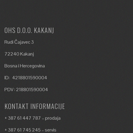
OHS D.O.O. KAKANJ
Rudi Čajavec 3
72240 Kakanj
Bosna i Hercegovina
ID: 4218801590004
PDV : 218801590004
KONTAKT INFORMACIJE
+ 387 61 447 787 – prodaja
+ 387 61 745 245 – servis