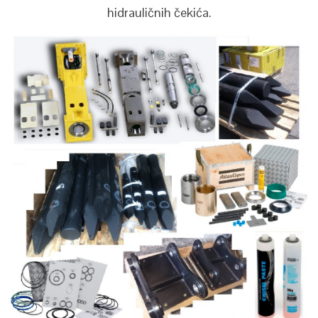
hidrauličnih čekića.