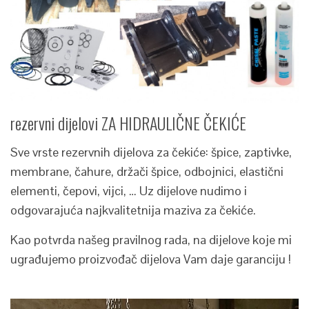
rezervni dijelovi ZA HIDRAULIČNE ČEKIĆE
Sve vrste rezervnih dijelova za čekiće: špice, zaptivke,
membrane, čahure, držači špice, odbojnici, elastični
elementi, čepovi, vijci, … Uz dijelove nudimo i
odgovarajuća najkvalitetnija maziva za čekiće.
Kao potvrda našeg pravilnog rada, na dijelove koje mi
ugrađujemo proizvođač dijelova Vam daje garanciju !