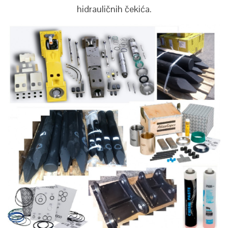
hidrauličnih čekića.