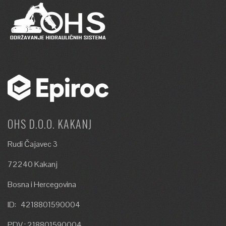
OHS D.O.O. KAKANJ
Rudi Čajavec 3
72240 Kakanj
Bosna i Hercegovina
ID: 4218801590004
PDV : 218801590004