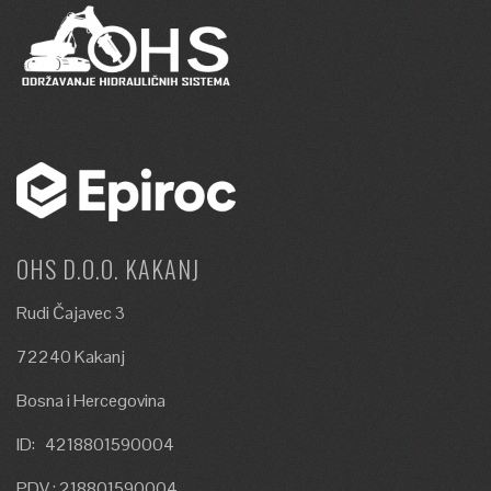
OHS D.O.O. KAKANJ
Rudi Čajavec 3
72240 Kakanj
Bosna i Hercegovina
ID: 4218801590004
PDV : 218801590004