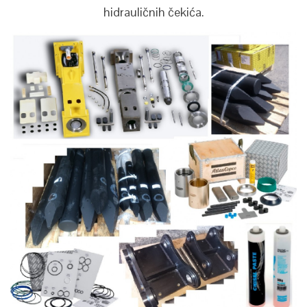
hidrauličnih čekića.