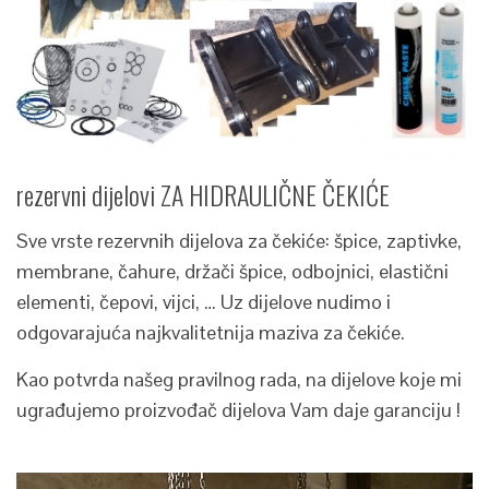
rezervni dijelovi ZA HIDRAULIČNE ČEKIĆE
Sve vrste rezervnih dijelova za čekiće: špice, zaptivke,
membrane, čahure, držači špice, odbojnici, elastični
elementi, čepovi, vijci, … Uz dijelove nudimo i
odgovarajuća najkvalitetnija maziva za čekiće.
Kao potvrda našeg pravilnog rada, na dijelove koje mi
ugrađujemo proizvođač dijelova Vam daje garanciju !