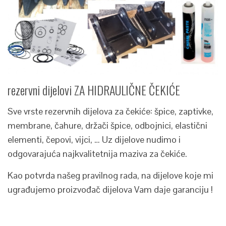
rezervni dijelovi ZA HIDRAULIČNE ČEKIĆE
Sve vrste rezervnih dijelova za čekiće: špice, zaptivke,
membrane, čahure, držači špice, odbojnici, elastični
elementi, čepovi, vijci, … Uz dijelove nudimo i
odgovarajuća najkvalitetnija maziva za čekiće.
Kao potvrda našeg pravilnog rada, na dijelove koje mi
ugrađujemo proizvođač dijelova Vam daje garanciju !