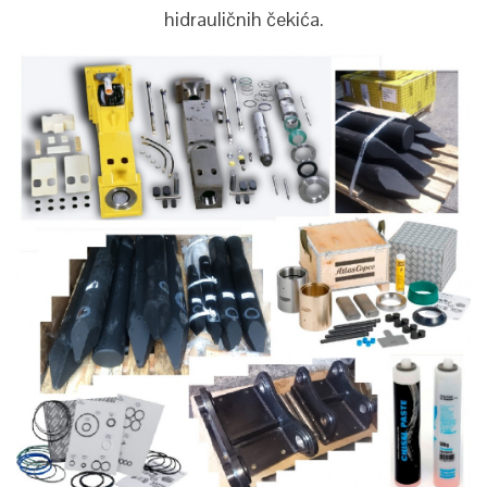
hidrauličnih čekića.