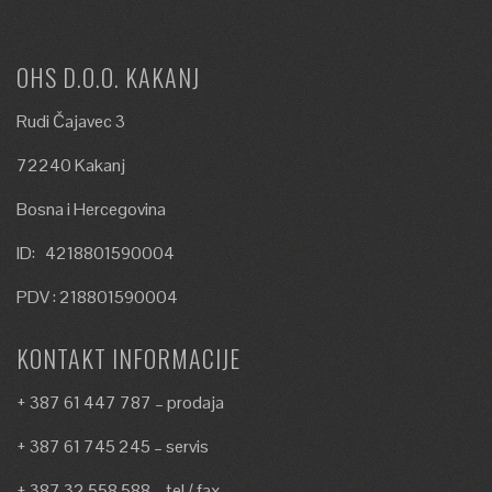
OHS D.O.O. KAKANJ
Rudi Čajavec 3
72240 Kakanj
Bosna i Hercegovina
ID: 4218801590004
PDV : 218801590004
KONTAKT INFORMACIJE
+ 387 61 447 787 – prodaja
+ 387 61 745 245 – servis
+ 387 32 558 588 – tel / fax