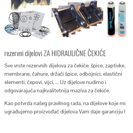
rezervni dijelovi ZA HIDRAULIČNE ČEKIĆE
Sve vrste rezervnih dijelova za čekiće: špice, zaptivke,
membrane, čahure, držači špice, odbojnici, elastični
elementi, čepovi, vijci, … Uz dijelove nudimo i
odgovarajuća najkvalitetnija maziva za čekiće.
Kao potvrda našeg pravilnog rada, na dijelove koje mi
ugrađujemo proizvođač dijelova Vam daje garanciju !