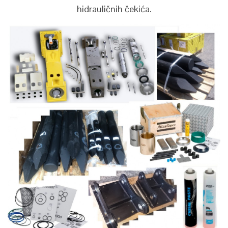
hidrauličnih čekića.