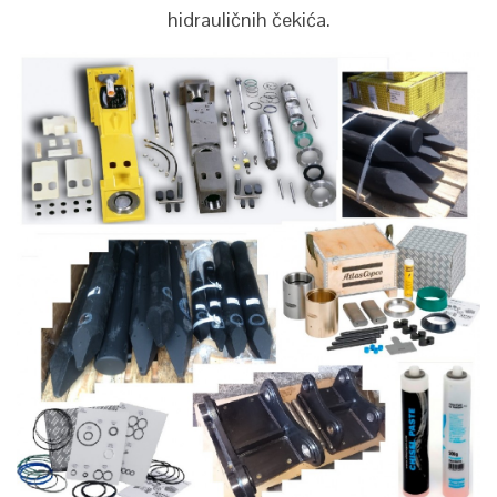
hidrauličnih čekića.