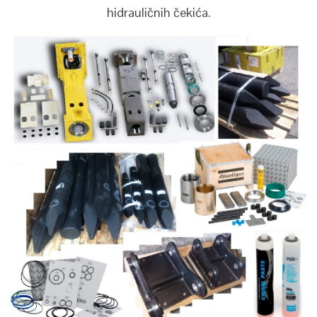
hidrauličnih čekića.