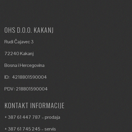
OHS D.O.O. KAKANJ
Rudi Čajavec 3
72240 Kakanj
Bosna i Hercegovina
ID: 4218801590004
PDV : 218801590004
KONTAKT INFORMACIJE
+ 387 61 447 787 – prodaja
+ 387 61 745 245 – servis