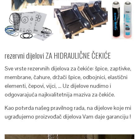
rezervni dijelovi ZA HIDRAULIČNE ČEKIĆE
Sve vrste rezervnih dijelova za čekiće: špice, zaptivke,
membrane, čahure, držači špice, odbojnici, elastični
elementi, čepovi, vijci, … Uz dijelove nudimo i
odgovarajuća najkvalitetnija maziva za čekiće.
Kao potvrda našeg pravilnog rada, na dijelove koje mi
ugrađujemo proizvođač dijelova Vam daje garanciju !