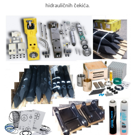
hidrauličnih čekića.