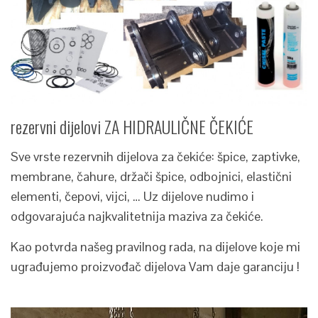
rezervni dijelovi ZA HIDRAULIČNE ČEKIĆE
Sve vrste rezervnih dijelova za čekiće: špice, zaptivke,
membrane, čahure, držači špice, odbojnici, elastični
elementi, čepovi, vijci, … Uz dijelove nudimo i
odgovarajuća najkvalitetnija maziva za čekiće.
Kao potvrda našeg pravilnog rada, na dijelove koje mi
ugrađujemo proizvođač dijelova Vam daje garanciju !