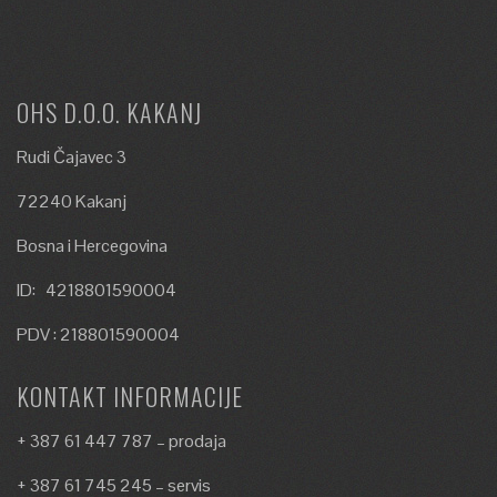
OHS D.O.O. KAKANJ
Rudi Čajavec 3
72240 Kakanj
Bosna i Hercegovina
ID: 4218801590004
PDV : 218801590004
KONTAKT INFORMACIJE
+ 387 61 447 787 – prodaja
+ 387 61 745 245 – servis