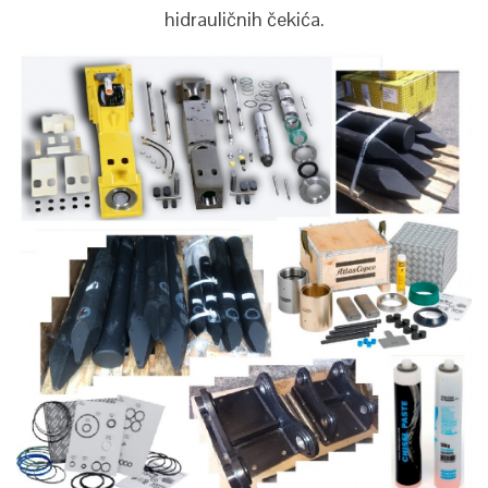
hidrauličnih čekića.