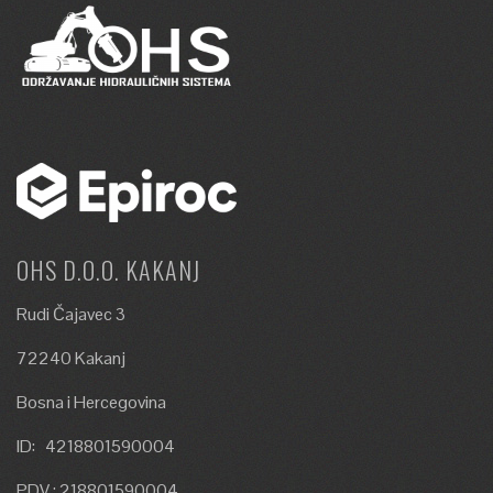
OHS D.O.O. KAKANJ
Rudi Čajavec 3
72240 Kakanj
Bosna i Hercegovina
ID: 4218801590004
PDV : 218801590004