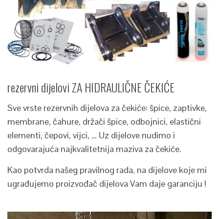
rezervni dijelovi ZA HIDRAULIČNE ČEKIĆE
Sve vrste rezervnih dijelova za čekiće: špice, zaptivke,
membrane, čahure, držači špice, odbojnici, elastični
elementi, čepovi, vijci, … Uz dijelove nudimo i
odgovarajuća najkvalitetnija maziva za čekiće.
Kao potvrda našeg pravilnog rada, na dijelove koje mi
ugrađujemo proizvođač dijelova Vam daje garanciju !