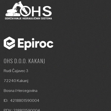
OHS D.O.O. KAKANJ
Rudi Čajavec 3
72240 Kakanj
Bosna i Hercegovina
ID: 4218801590004
PDV : 218801590004