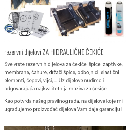
rezervni dijelovi ZA HIDRAULIČNE ČEKIĆE
Sve vrste rezervnih dijelova za čekiće: špice, zaptivke,
membrane, čahure, držači špice, odbojnici, elastični
elementi, čepovi, vijci, … Uz dijelove nudimo i
odgovarajuća najkvalitetnija maziva za čekiće.
Kao potvrda našeg pravilnog rada, na dijelove koje mi
ugrađujemo proizvođač dijelova Vam daje garanciju !