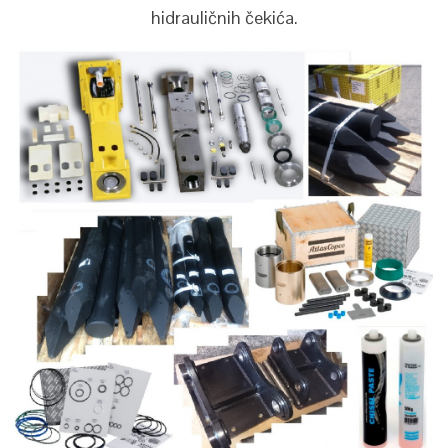
hidrauličnih čekića.