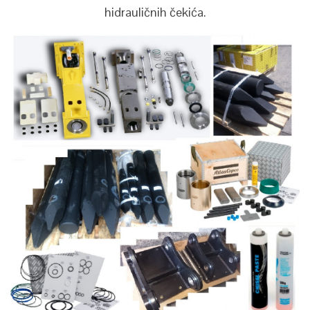
hidrauličnih čekića.