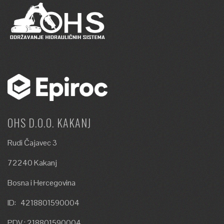
OHS D.O.O. KAKANJ
Rudi Čajavec 3
72240 Kakanj
Bosna i Hercegovina
ID: 4218801590004
PDV : 218801590004