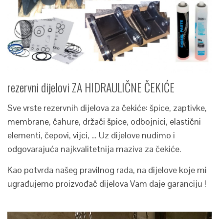
rezervni dijelovi ZA HIDRAULIČNE ČEKIĆE
Sve vrste rezervnih dijelova za čekiće: špice, zaptivke,
membrane, čahure, držači špice, odbojnici, elastični
elementi, čepovi, vijci, … Uz dijelove nudimo i
odgovarajuća najkvalitetnija maziva za čekiće.
Kao potvrda našeg pravilnog rada, na dijelove koje mi
ugrađujemo proizvođač dijelova Vam daje garanciju !