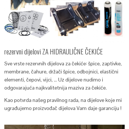
rezervni dijelovi ZA HIDRAULIČNE ČEKIĆE
Sve vrste rezervnih dijelova za čekiće: špice, zaptivke,
membrane, čahure, držači špice, odbojnici, elastični
elementi, čepovi, vijci, … Uz dijelove nudimo i
odgovarajuća najkvalitetnija maziva za čekiće.
Kao potvrda našeg pravilnog rada, na dijelove koje mi
ugrađujemo proizvođač dijelova Vam daje garanciju !