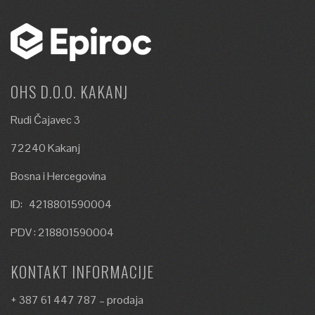
OHS D.O.O. KAKANJ
Rudi Čajavec 3
72240 Kakanj
Bosna i Hercegovina
ID: 4218801590004
PDV : 218801590004
KONTAKT INFORMACIJE
+ 387 61 447 787 – prodaja