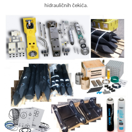
hidrauličnih čekića.