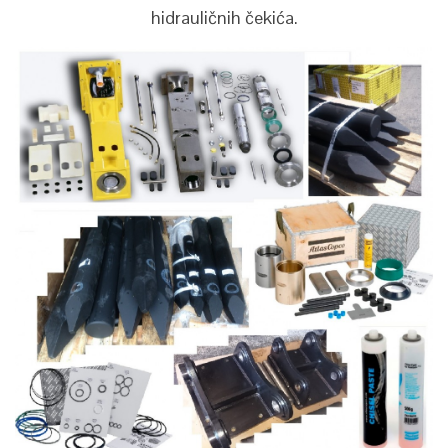
hidrauličnih čekića.