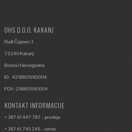
OHS D.O.O. KAKANJ
Rudi Čajavec 3
72240 Kakanj
Bosna i Hercegovina
ID: 4218801590004
PDV : 218801590004
KONTAKT INFORMACIJE
+ 387 61 447 787 – prodaja
+ 387 61 745 245 – servis