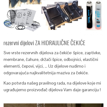
rezervni dijelovi ZA HIDRAULIČNE ČEKIĆE
Sve vrste rezervnih dijelova za čekiće: špice, zaptivke,
membrane, čahure, držači špice, odbojnici, elastični
elementi, čepovi, vijci, … Uz dijelove nudimo i
odgovarajuća najkvalitetnija maziva za čekiće.
Kao potvrda našeg pravilnog rada, na dijelove koje mi
ugrađujemo proizvođač dijelova Vam daje garanciju !