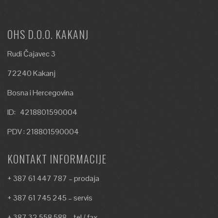
OHS D.O.O. KAKANJ
Rudi Čajavec 3
72240 Kakanj
Bosna i Hercegovina
ID: 4218801590004
PDV : 218801590004
KONTAKT INFORMACIJE
+ 387 61 447 787 – prodaja
+ 387 61 745 245 – servis
+ 387 32 558 588 – tel / fax