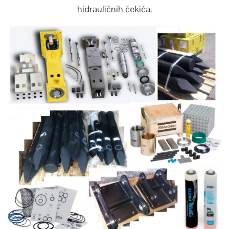
hidrauličnih čekića.