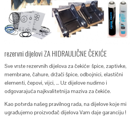
rezervni dijelovi ZA HIDRAULIČNE ČEKIĆE
Sve vrste rezervnih dijelova za čekiće: špice, zaptivke,
membrane, čahure, držači špice, odbojnici, elastični
elementi, čepovi, vijci, … Uz dijelove nudimo i
odgovarajuća najkvalitetnija maziva za čekiće.
Kao potvrda našeg pravilnog rada, na dijelove koje mi
ugrađujemo proizvođač dijelova Vam daje garanciju !