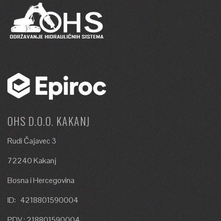
OHS D.O.O. KAKANJ
Rudi Čajavec 3
72240 Kakanj
Bosna i Hercegovina
ID: 4218801590004
PDV : 218801590004