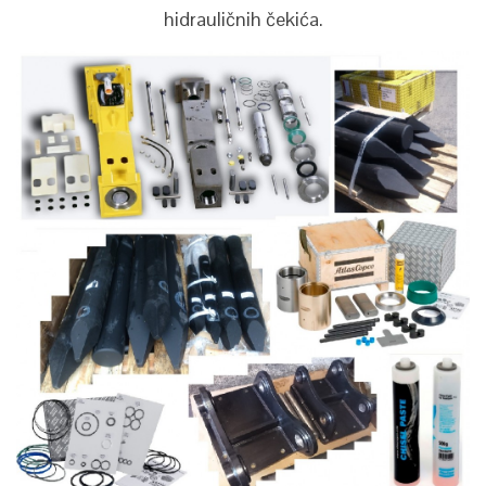
hidrauličnih čekića.