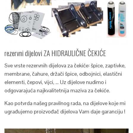
rezervni dijelovi ZA HIDRAULIČNE ČEKIĆE
Sve vrste rezervnih dijelova za čekiće: špice, zaptivke,
membrane, čahure, držači špice, odbojnici, elastični
elementi, čepovi, vijci, … Uz dijelove nudimo i
odgovarajuća najkvalitetnija maziva za čekiće.
Kao potvrda našeg pravilnog rada, na dijelove koje mi
ugrađujemo proizvođač dijelova Vam daje garanciju !