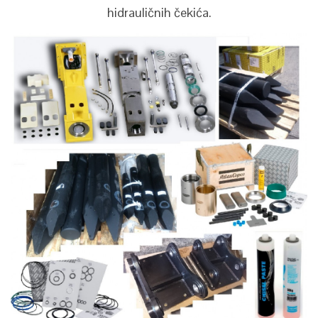
hidrauličnih čekića.