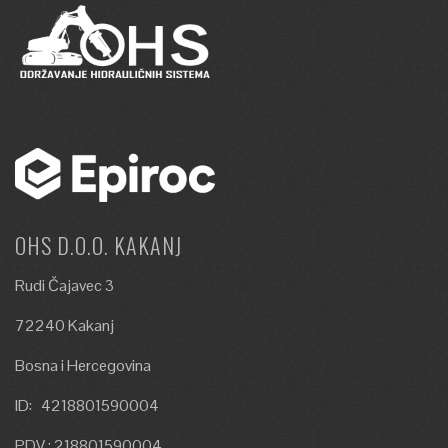
OHS D.O.O. KAKANJ
Rudi Čajavec 3
72240 Kakanj
Bosna i Hercegovina
ID: 4218801590004
PDV : 218801590004