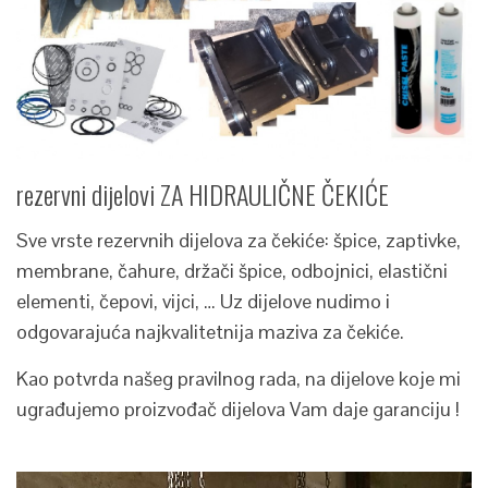
rezervni dijelovi ZA HIDRAULIČNE ČEKIĆE
Sve vrste rezervnih dijelova za čekiće: špice, zaptivke,
membrane, čahure, držači špice, odbojnici, elastični
elementi, čepovi, vijci, … Uz dijelove nudimo i
odgovarajuća najkvalitetnija maziva za čekiće.
Kao potvrda našeg pravilnog rada, na dijelove koje mi
ugrađujemo proizvođač dijelova Vam daje garanciju !