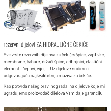
rezervni dijelovi ZA HIDRAULIČNE ČEKIĆE
Sve vrste rezervnih dijelova za čekiće: špice, zaptivke,
membrane, čahure, držači špice, odbojnici, elastični
elementi, čepovi, vijci, … Uz dijelove nudimo i
odgovarajuća najkvalitetnija maziva za čekiće.
Kao potvrda našeg pravilnog rada, na dijelove koje mi
ugrađujemo proizvođač dijelova Vam daje garanciju !