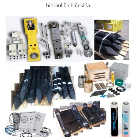
hidrauličnih čekića.