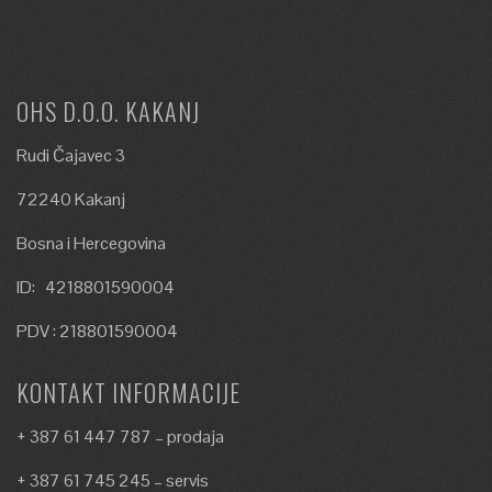
OHS D.O.O. KAKANJ
Rudi Čajavec 3
72240 Kakanj
Bosna i Hercegovina
ID: 4218801590004
PDV : 218801590004
KONTAKT INFORMACIJE
+ 387 61 447 787 – prodaja
+ 387 61 745 245 – servis