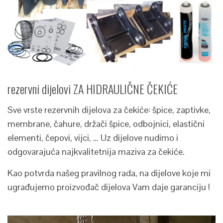
rezervni dijelovi ZA HIDRAULIČNE ČEKIĆE
Sve vrste rezervnih dijelova za čekiće: špice, zaptivke,
membrane, čahure, držači špice, odbojnici, elastični
elementi, čepovi, vijci, … Uz dijelove nudimo i
odgovarajuća najkvalitetnija maziva za čekiće.
Kao potvrda našeg pravilnog rada, na dijelove koje mi
ugrađujemo proizvođač dijelova Vam daje garanciju !