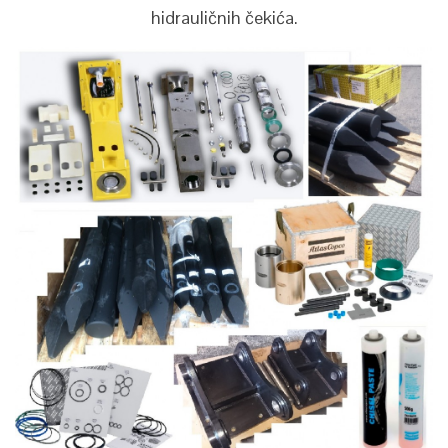
hidrauličnih čekića.