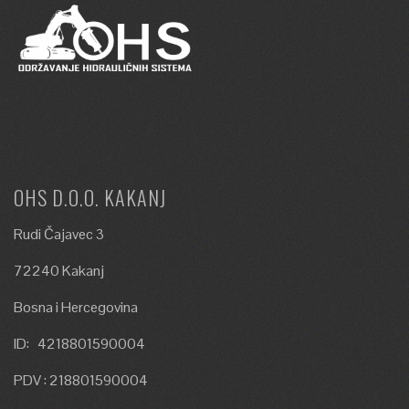
OHS D.O.O. KAKANJ
Rudi Čajavec 3
72240 Kakanj
Bosna i Hercegovina
ID: 4218801590004
PDV : 218801590004