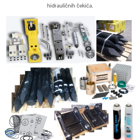
hidrauličnih čekića.