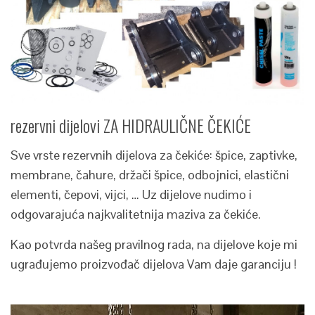
rezervni dijelovi ZA HIDRAULIČNE ČEKIĆE
Sve vrste rezervnih dijelova za čekiće: špice, zaptivke,
membrane, čahure, držači špice, odbojnici, elastični
elementi, čepovi, vijci, … Uz dijelove nudimo i
odgovarajuća najkvalitetnija maziva za čekiće.
Kao potvrda našeg pravilnog rada, na dijelove koje mi
ugrađujemo proizvođač dijelova Vam daje garanciju !