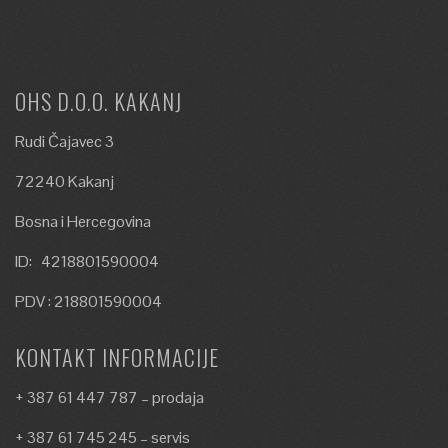
OHS D.O.O. KAKANJ
Rudi Čajavec 3
72240 Kakanj
Bosna i Hercegovina
ID: 4218801590004
PDV : 218801590004
KONTAKT INFORMACIJE
+ 387 61 447 787 – prodaja
+ 387 61 745 245 – servis