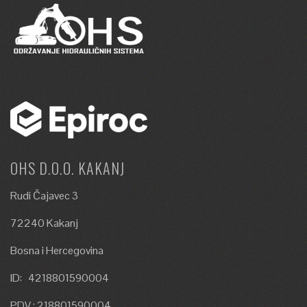
OHS D.O.O. KAKANJ
Rudi Čajavec 3
72240 Kakanj
Bosna i Hercegovina
ID: 4218801590004
PDV : 218801590004