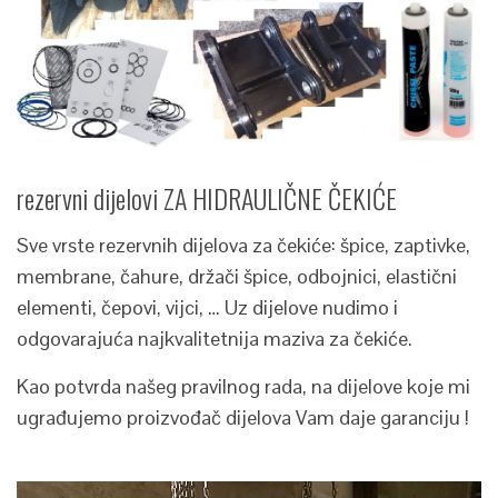
rezervni dijelovi ZA HIDRAULIČNE ČEKIĆE
Sve vrste rezervnih dijelova za čekiće: špice, zaptivke,
membrane, čahure, držači špice, odbojnici, elastični
elementi, čepovi, vijci, … Uz dijelove nudimo i
odgovarajuća najkvalitetnija maziva za čekiće.
Kao potvrda našeg pravilnog rada, na dijelove koje mi
ugrađujemo proizvođač dijelova Vam daje garanciju !