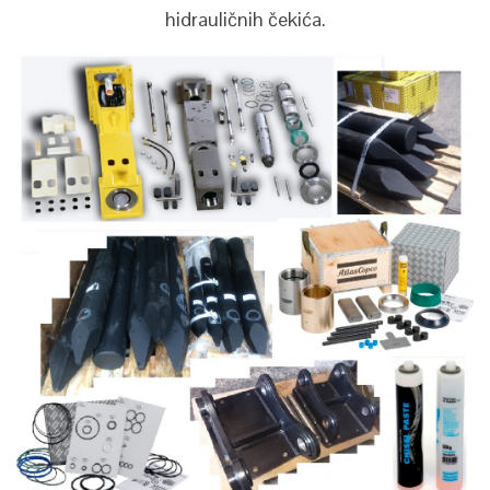
hidrauličnih čekića.