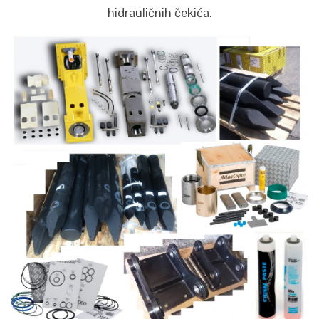
hidrauličnih čekića.