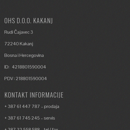
OHS D.O.O. KAKANJ
Rudi Čajavec 3
72240 Kakanj
Bosna i Hercegovina
ID: 4218801590004
PDV : 218801590004
KONTAKT INFORMACIJE
+ 387 61 447 787 – prodaja
+ 387 61 745 245 – servis
+ 387 32 558 588 – tel / fax