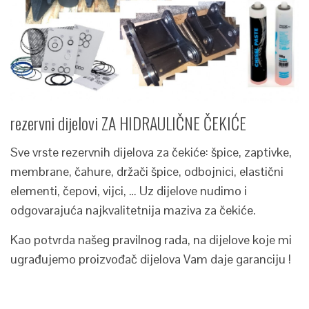
rezervni dijelovi ZA HIDRAULIČNE ČEKIĆE
Sve vrste rezervnih dijelova za čekiće: špice, zaptivke,
membrane, čahure, držači špice, odbojnici, elastični
elementi, čepovi, vijci, … Uz dijelove nudimo i
odgovarajuća najkvalitetnija maziva za čekiće.
Kao potvrda našeg pravilnog rada, na dijelove koje mi
ugrađujemo proizvođač dijelova Vam daje garanciju !