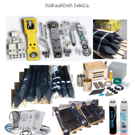
hidrauličnih čekića.