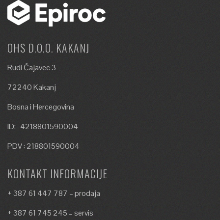
OHS D.O.O. KAKANJ
Rudi Čajavec 3
72240 Kakanj
Bosna i Hercegovina
ID: 4218801590004
PDV : 218801590004
KONTAKT INFORMACIJE
+ 387 61 447 787 – prodaja
+ 387 61 745 245 – servis