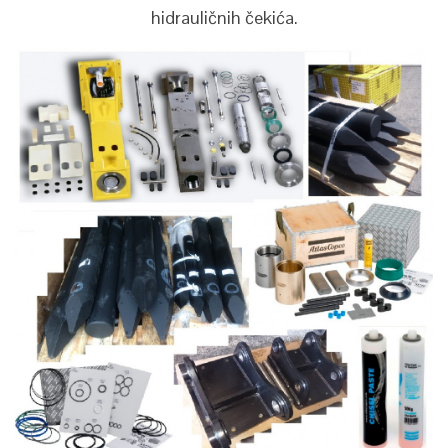
hidrauličnih čekića.