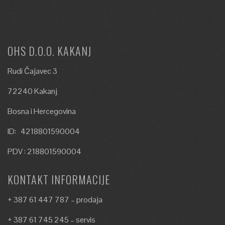
OHS D.O.O. KAKANJ
Rudi Čajavec 3
72240 Kakanj
Bosna i Hercegovina
ID: 4218801590004
PDV : 218801590004
KONTAKT INFORMACIJE
+ 387 61 447 787 – prodaja
+ 387 61 745 245 – servis