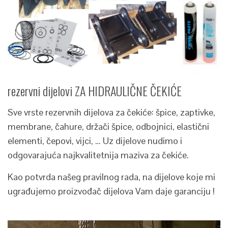
rezervni dijelovi ZA HIDRAULIČNE ČEKIĆE
Sve vrste rezervnih dijelova za čekiće: špice, zaptivke,
membrane, čahure, držači špice, odbojnici, elastični
elementi, čepovi, vijci, … Uz dijelove nudimo i
odgovarajuća najkvalitetnija maziva za čekiće.
Kao potvrda našeg pravilnog rada, na dijelove koje mi
ugrađujemo proizvođač dijelova Vam daje garanciju !