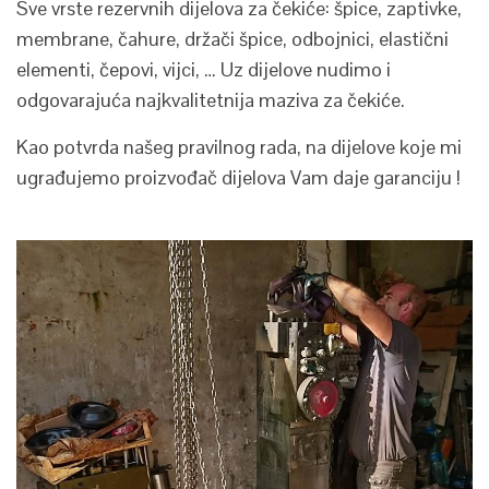
Sve vrste rezervnih dijelova za čekiće: špice, zaptivke,
membrane, čahure, držači špice, odbojnici, elastični
elementi, čepovi, vijci, … Uz dijelove nudimo i
odgovarajuća najkvalitetnija maziva za čekiće.
Kao potvrda našeg pravilnog rada, na dijelove koje mi
ugrađujemo proizvođač dijelova Vam daje garanciju !