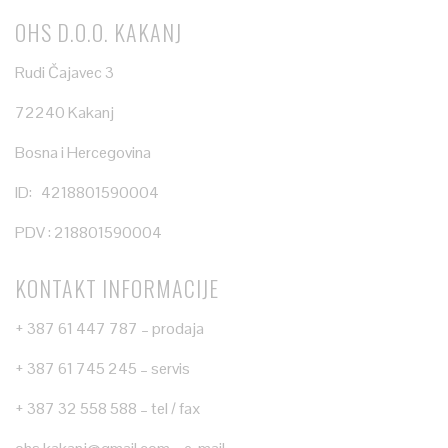
OHS D.O.O. KAKANJ
Rudi Čajavec 3
72240 Kakanj
Bosna i Hercegovina
ID: 4218801590004
PDV : 218801590004
KONTAKT INFORMACIJE
+ 387 61 447 787 – prodaja
+ 387 61 745 245 – servis
+ 387 32 558 588 – tel / fax