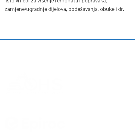
Isto vrijedi za vršenje remonata i popravaka,
zamjene/ugradnje dijelova, podešavanja, obuke i dr.