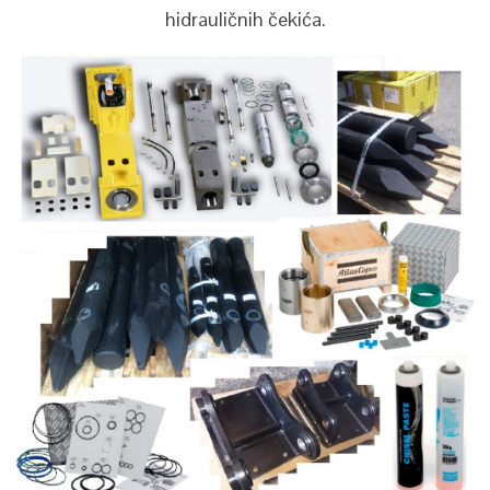
hidrauličnih čekića.