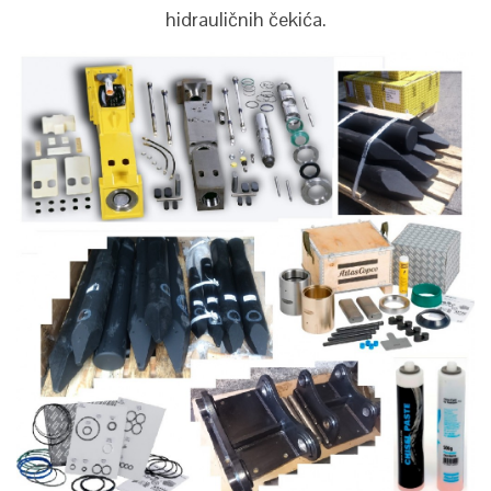
hidrauličnih čekića.