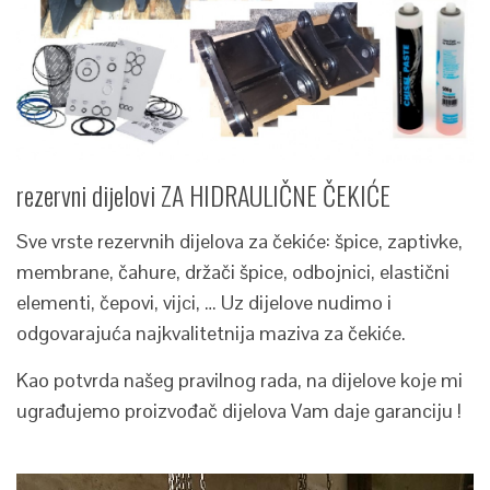
rezervni dijelovi ZA HIDRAULIČNE ČEKIĆE
Sve vrste rezervnih dijelova za čekiće: špice, zaptivke,
membrane, čahure, držači špice, odbojnici, elastični
elementi, čepovi, vijci, … Uz dijelove nudimo i
odgovarajuća najkvalitetnija maziva za čekiće.
Kao potvrda našeg pravilnog rada, na dijelove koje mi
ugrađujemo proizvođač dijelova Vam daje garanciju !