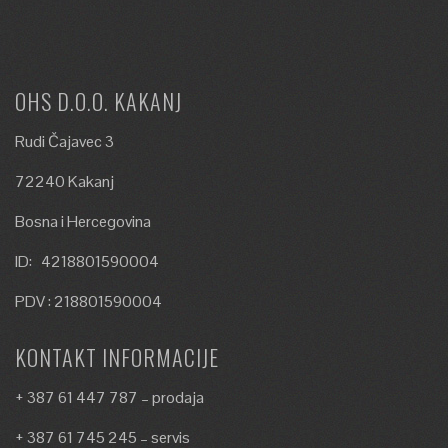
OHS D.O.O. KAKANJ
Rudi Čajavec 3
72240 Kakanj
Bosna i Hercegovina
ID: 4218801590004
PDV : 218801590004
KONTAKT INFORMACIJE
+ 387 61 447 787 – prodaja
+ 387 61 745 245 – servis