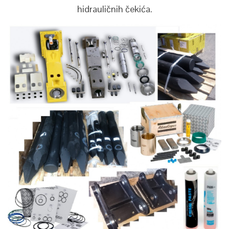
hidrauličnih čekića.