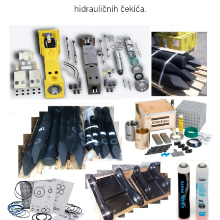
hidrauličnih čekića.