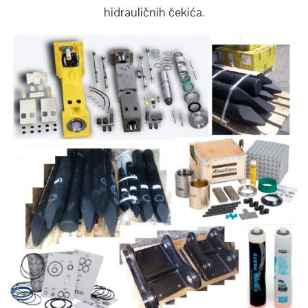
hidrauličnih čekića.