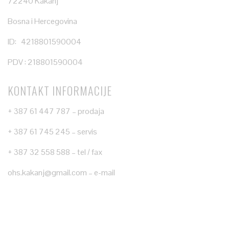
72240 Kakanj
Bosna i Hercegovina
ID: 4218801590004
PDV : 218801590004
KONTAKT INFORMACIJE
+ 387 61 447 787 – prodaja
+ 387 61 745 245 – servis
+ 387 32 558 588 – tel / fax
ohs.kakanj@gmail.com – e-mail