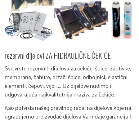
rezervni dijelovi ZA HIDRAULIČNE ČEKIĆE
Sve vrste rezervnih dijelova za čekiće: špice, zaptivke,
membrane, čahure, držači špice, odbojnici, elastični
elementi, čepovi, vijci, … Uz dijelove nudimo i
odgovarajuća najkvalitetnija maziva za čekiće.
Kao potvrda našeg pravilnog rada, na dijelove koje mi
ugrađujemo proizvođač dijelova Vam daje garanciju !