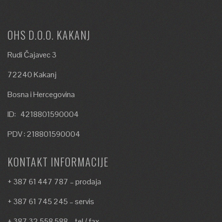
OHS D.O.O. KAKANJ
Rudi Čajavec 3
72240 Kakanj
Bosna i Hercegovina
ID: 4218801590004
PDV : 218801590004
KONTAKT INFORMACIJE
+ 387 61 447 787 – prodaja
+ 387 61 745 245 – servis
+ 387 32 558 588 – tel / fax