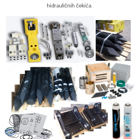
hidrauličnih čekića.