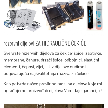
rezervni dijelovi ZA HIDRAULIČNE ČEKIĆE
Sve vrste rezervnih dijelova za čekiće: špice, zaptivke,
membrane, čahure, držači špice, odbojnici, elastični
elementi, čepovi, vijci, … Uz dijelove nudimo i
odgovarajuća najkvalitetnija maziva za čekiće.
Kao potvrda našeg pravilnog rada, na dijelove koje mi
ugrađujemo proizvođač dijelova Vam daje garanciju !