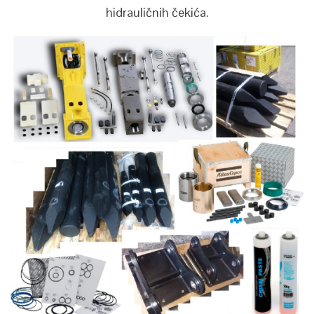
hidrauličnih čekića.