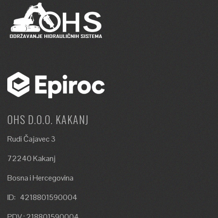
OHS D.O.O. KAKANJ
Rudi Čajavec 3
72240 Kakanj
Bosna i Hercegovina
ID: 4218801590004
PDV : 218801590004