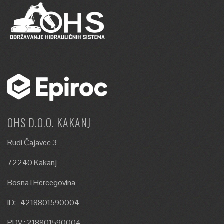
OHS D.O.O. KAKANJ
Rudi Čajavec 3
72240 Kakanj
Bosna i Hercegovina
ID: 4218801590004
PDV : 218801590004