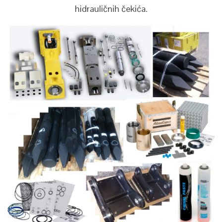
hidrauličnih čekića.