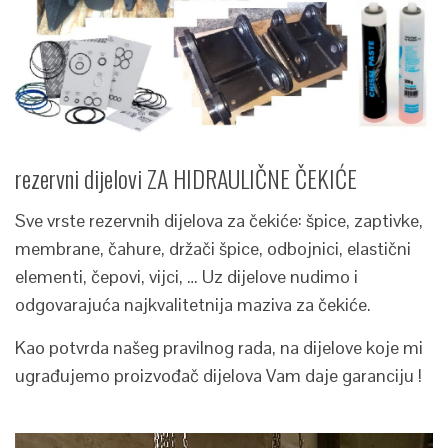
rezervni dijelovi ZA HIDRAULIČNE ČEKIĆE
Sve vrste rezervnih dijelova za čekiće: špice, zaptivke,
membrane, čahure, držači špice, odbojnici, elastični
elementi, čepovi, vijci, … Uz dijelove nudimo i
odgovarajuća najkvalitetnija maziva za čekiće.
Kao potvrda našeg pravilnog rada, na dijelove koje mi
ugrađujemo proizvođač dijelova Vam daje garanciju !